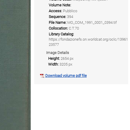
Volume Note:
Access:
Pubblico
Sequence:
394
File Name:
MO_COM_1991_0001_0394.tif
Collocation:
C.T.70
Library Catalog:
https://fondazionefs.on.worldcat.org/oclc/13961
23577
Image Details
Height:
2654 px
Width:
3205 px
Download volume pdf file