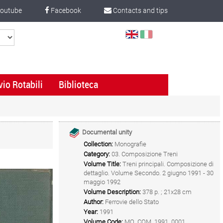
outube
Facebook
Contacts and tips
Select
Language
vio Rotabili
Biblioteca
Documental unity
Collection:
Monografie
Category:
03. Composizione Treni
Volume Title:
Treni principali. Composizione di
dettaglio. Volume Secondo. 2 giugno 1991 - 30
maggio 1992
Volume Description:
378 p. ; 21x28 cm
Author:
Ferrovie dello Stato
Year:
1991
Volume Code:
MO_COM_1991_0001