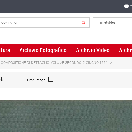
Y
ttura
Archivio Fotografico
Archivio Video
Archi
. COMPOSIZIONE DI DETTAGLIO. VOLUME SECONDO. 2 GIUGNO 1991
Crop Image