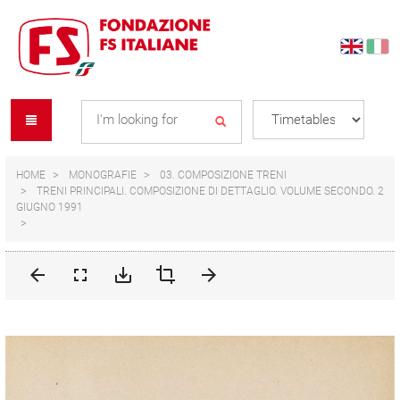
Skip
Skip
to
to
content
navigation
Se
menu
L
HOME
MONOGRAFIE
03. COMPOSIZIONE TRENI
TRENI PRINCIPALI. COMPOSIZIONE DI DETTAGLIO. VOLUME SECONDO. 2
GIUGNO 1991