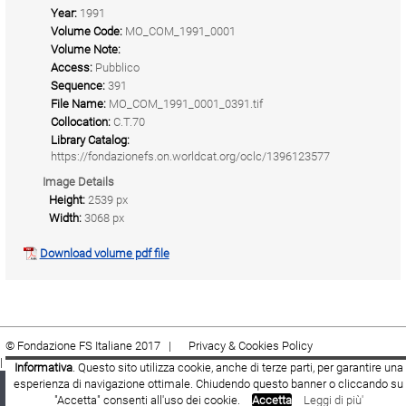
Year:
1991
Volume Code:
MO_COM_1991_0001
Volume Note:
Access:
Pubblico
Sequence:
391
File Name:
MO_COM_1991_0001_0391.tif
Collocation:
C.T.70
Library Catalog:
https://fondazionefs.on.worldcat.org/oclc/1396123577
Image Details
Height:
2539 px
Width:
3068 px
Download volume pdf file
© Fondazione FS Italiane 2017 |
Privacy & Cookies Policy
|
Cookie
|
Termini e condizioni
Informativa
. Questo sito utilizza cookie, anche di terze parti, per garantire una
esperienza di navigazione ottimale. Chiudendo questo banner o cliccando su
Fondazione FS Italiane
Youtube
Facebook
"Accetta" consenti all'uso dei cookie.
Accetta
Leggi di più'