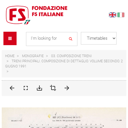
Skip
Skip
to
to
content
navigation
Se
menu
L
HOME
MONOGRAFIE
03. COMPOSIZIONE TRENI
TRENI PRINCIPALI. COMPOSIZIONE DI DETTAGLIO. VOLUME SECONDO. 2
GIUGNO 1991