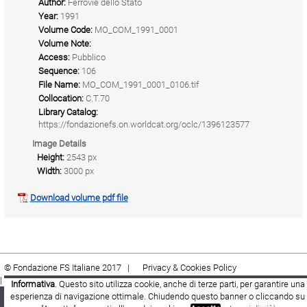
Author:
Ferrovie dello Stato
Year:
1991
Volume Code:
MO_COM_1991_0001
Volume Note:
Access:
Pubblico
Sequence:
106
File Name:
MO_COM_1991_0001_0106.tif
Collocation:
C.T.70
Library Catalog:
https://fondazionefs.on.worldcat.org/oclc/1396123577
Image Details
Height:
2543 px
Width:
3000 px
Download volume pdf file
© Fondazione FS Italiane 2017 |
Privacy & Cookies Policy
|
Cookie
|
Termini e condizioni
Informativa
. Questo sito utilizza cookie, anche di terze parti, per garantire una
esperienza di navigazione ottimale. Chiudendo questo banner o cliccando su
Fondazione FS Italiane
Youtube
Facebook