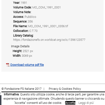
Year:
1991
Volume Code:
MO_COM_1991_0001
Volume Note:
Access:
Pubblico
Sequence:
356
File Name:
MO_COM_1991_0001_0356.tif
Collocation:
C.T.70
Library Catalog:
https://fondazionefs.on.worldcat.org/oclc/1396123577
Image Details
Height:
2521 px
Width:
3069 px
Download volume pdf file
© Fondazione FS Italiane 2017 |
Privacy & Cookies Policy
|
Cookie
|
Termini e condizioni
Informativa
. Questo sito utilizza cookie, anche di terze parti, per garantire una
esperienza di navigazione ottimale. Chiudendo questo banner o cliccando su
Fondazione FS Italiane
Youtube
Facebook
"Accetta" consenti all'uso dei cookie.
Accetta
Leggi di più'