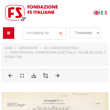
Skip
Skip
to
to
content
navigation
Se
menu
L
HOME
MONOGRAFIE
03. COMPOSIZIONE TRENI
TRENI PRINCIPALI. COMPOSIZIONE DI DETTAGLIO. VOLUME SECONDO. 2
GIUGNO 1991