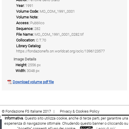
Year:
1991
Volume Code:
MO_COM_1991_0001
Volume Note:
Access:
Pubblico
Sequence:
282
File Name:
MO_COM_1991_0001_0282.tif
Collocation:
C.T.70
Library Catalog:
https://fondazionefs.on.worldcat.org/oclc/1396123577
Image Details
Height:
2556 px
Width:
3048 px
Download volume pdf file
© Fondazione FS Italiane 2017 |
Privacy & Cookies Policy
|
Cookie
|
Termini e condizioni
Informativa
. Questo sito utilizza cookie, anche di terze parti, per garantire una
esperienza di navigazione ottimale. Chiudendo questo banner o cliccando su
Fondazione FS Italiane
Youtube
Facebook
"Accetta" consenti all'uso dei cookie.
Accetta
Leggi di più'