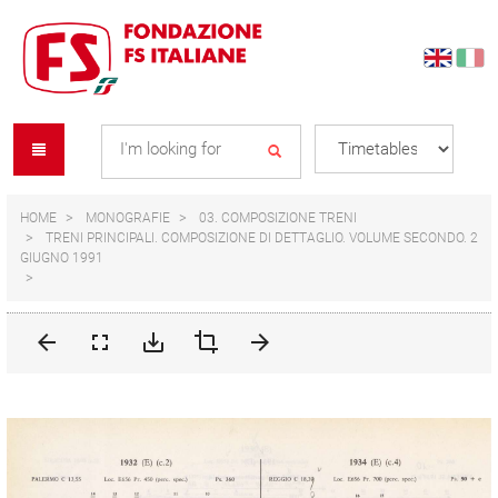
Skip
Skip
to
to
content
navigation
Se
menu
L
HOME
MONOGRAFIE
03. COMPOSIZIONE TRENI
TRENI PRINCIPALI. COMPOSIZIONE DI DETTAGLIO. VOLUME SECONDO. 2
GIUGNO 1991