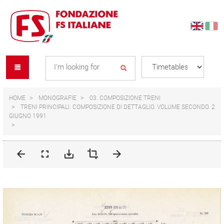
Skip
Skip
to
to
content
navigation
Se
menu
L
HOME
MONOGRAFIE
03. COMPOSIZIONE TRENI
TRENI PRINCIPALI. COMPOSIZIONE DI DETTAGLIO. VOLUME SECONDO. 2
GIUGNO 1991