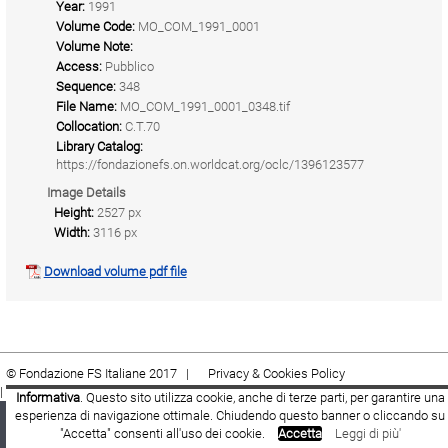
Year:
1991
Volume Code:
MO_COM_1991_0001
Volume Note:
Access:
Pubblico
Sequence:
348
File Name:
MO_COM_1991_0001_0348.tif
Collocation:
C.T.70
Library Catalog:
https://fondazionefs.on.worldcat.org/oclc/1396123577
Image Details
Height:
2527 px
Width:
3116 px
Download volume pdf file
© Fondazione FS Italiane 2017 |
Privacy & Cookies Policy
|
Cookie
|
Termini e condizioni
Informativa
. Questo sito utilizza cookie, anche di terze parti, per garantire una
esperienza di navigazione ottimale. Chiudendo questo banner o cliccando su
Fondazione FS Italiane
Youtube
Facebook
"Accetta" consenti all'uso dei cookie.
Accetta
Leggi di più'