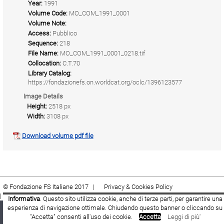
Year:
1991
Volume Code:
MO_COM_1991_0001
Volume Note:
Access:
Pubblico
Sequence:
218
File Name:
MO_COM_1991_0001_0218.tif
Collocation:
C.T.70
Library Catalog:
https://fondazionefs.on.worldcat.org/oclc/1396123577
Image Details
Height:
2518 px
Width:
3108 px
Download volume pdf file
© Fondazione FS Italiane 2017 |
Privacy & Cookies Policy
|
Cookie
|
Termini e condizioni
Informativa
. Questo sito utilizza cookie, anche di terze parti, per garantire una
esperienza di navigazione ottimale. Chiudendo questo banner o cliccando su
Fondazione FS Italiane
Youtube
Facebook
"Accetta" consenti all'uso dei cookie.
Accetta
Leggi di più'