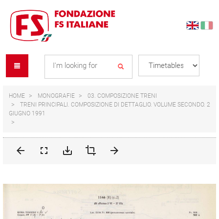
Skip
Skip
to
to
content
navigation
Se
menu
L
HOME
MONOGRAFIE
03. COMPOSIZIONE TRENI
TRENI PRINCIPALI. COMPOSIZIONE DI DETTAGLIO. VOLUME SECONDO. 2
GIUGNO 1991