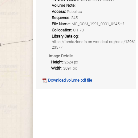
Volume Note:
Access:
Pubblico
Sequence:
245
File Name:
MO_COM_1991_0001_0245.tif
Collocation:
C.T.70
Library Catalog:
https://fondazionefs.on.worldcat.org/oclc/13961
23577
Image Details
Height:
2524 px
Width:
3091 px
Download volume pdf file