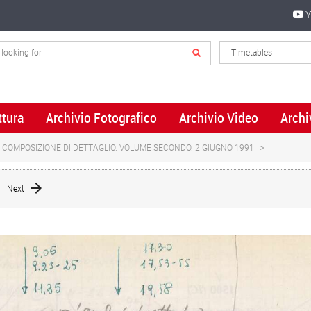
Y
ttura
Archivio Fotografico
Archivio Video
Archi
. COMPOSIZIONE DI DETTAGLIO. VOLUME SECONDO. 2 GIUGNO 1991
Next