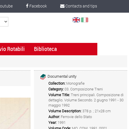
outube
Facebook
Contacts and tips
Select
Language
vio Rotabili
Biblioteca
Documental unity
Collection:
Monografie
Category:
03. Composizione Treni
Volume Title:
Treni principali. Composizione di
dettaglio. Volume Secondo. 2 giugno 1991 - 30
maggio 1992
Volume Description:
378 p. ; 21x28 cm
Author:
Ferrovie dello Stato
Year:
1991
Volume Code:
MO_COM_1991_0001