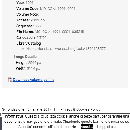
Year:
1991
Volume Code:
MO_COM_1991_0001
Volume Note:
Access:
Pubblico
Sequence:
353
File Name:
MO_COM_1991_0001_0353.tif
Collocation:
C.T.70
Library Catalog:
https://fondazionefs.on.worldcat.org/oclc/1396123577
Image Details
Height:
2546 px
Width:
3114 px
Download volume pdf file
© Fondazione FS Italiane 2017 |
Privacy & Cookies Policy
|
Cookie
|
Termini e condizioni
Informativa
. Questo sito utilizza cookie, anche di terze parti, per garantire una
esperienza di navigazione ottimale. Chiudendo questo banner o cliccando su
Fondazione FS Italiane
Youtube
Facebook
"Accetta" consenti all'uso dei cookie.
Accetta
Leggi di più'