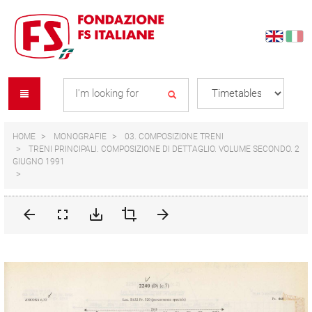
Skip
Skip
to
to
content
navigation
Se
menu
L
HOME
MONOGRAFIE
03. COMPOSIZIONE TRENI
TRENI PRINCIPALI. COMPOSIZIONE DI DETTAGLIO. VOLUME SECONDO. 2
GIUGNO 1991