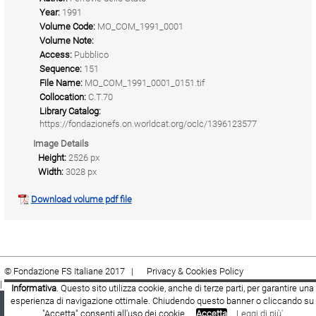
Year:
1991
Volume Code:
MO_COM_1991_0001
Volume Note:
Access:
Pubblico
Sequence:
151
File Name:
MO_COM_1991_0001_0151.tif
Collocation:
C.T.70
Library Catalog:
https://fondazionefs.on.worldcat.org/oclc/1396123577
Image Details
Height:
2526 px
Width:
3028 px
Download volume pdf file
© Fondazione FS Italiane 2017 |
Privacy & Cookies Policy
|
Cookie
|
Termini e condizioni
Informativa
. Questo sito utilizza cookie, anche di terze parti, per garantire una
esperienza di navigazione ottimale. Chiudendo questo banner o cliccando su
Fondazione FS Italiane
Youtube
Facebook
"Accetta" consenti all'uso dei cookie.
Accetta
Leggi di più'