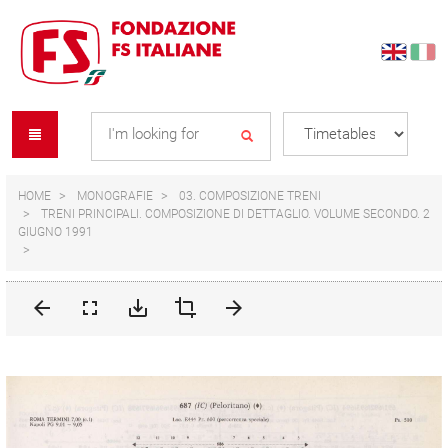
Skip
Skip
to
to
content
navigation
Se
menu
L
HOME
MONOGRAFIE
03. COMPOSIZIONE TRENI
TRENI PRINCIPALI. COMPOSIZIONE DI DETTAGLIO. VOLUME SECONDO. 2
GIUGNO 1991