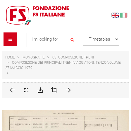
Skip
Skip
to
to
content
navigation
Se
menu
L
HOME
MONOGRAFIE
03. COMPOSIZIONE TRENI
COMPOSIZIONE DEI PRINCIPALI TRENI VIAGGIATORI. TERZO VOLUME.
27 MAGGIO 1979