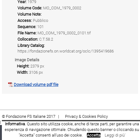
Year:
1979
Volume Code:
MO_COM_1979_0002
Volume Note:
Access:
Pubblico
Sequence:
101
File Name:
MO_COM_1979_0002_0101.tif
Collocation:
C.T.58.2
Library Catalog:
https://fondazionefs.on.worldcat.org/oclc/1395419686
Image Details
Height:
2379 px
Width:
3106 px
Download volume pdf file
© Fondazione FS Italiane 2017 |
Privacy & Cookies Policy
|
Cookie
|
Termini e condizioni
Informativa
. Questo sito utilizza cookie, anche di terze parti, per garantire una
esperienza di navigazione ottimale. Chiudendo questo banner o cliccando su
Fondazione FS Italiane
Youtube
Facebook
"Accetta" consenti all'uso dei cookie.
Accetta
Leggi di più'