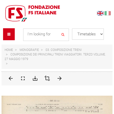
Skip
Skip
to
to
content
navigation
Se
menu
L
HOME
MONOGRAFIE
03. COMPOSIZIONE TRENI
COMPOSIZIONE DEI PRINCIPALI TRENI VIAGGIATORI. TERZO VOLUME.
27 MAGGIO 1979