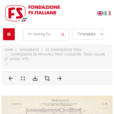
Skip
Skip
to
to
content
navigation
Se
menu
L
HOME
MONOGRAFIE
03. COMPOSIZIONE TRENI
COMPOSIZIONE DEI PRINCIPALI TRENI VIAGGIATORI. TERZO VOLUME.
27 MAGGIO 1979