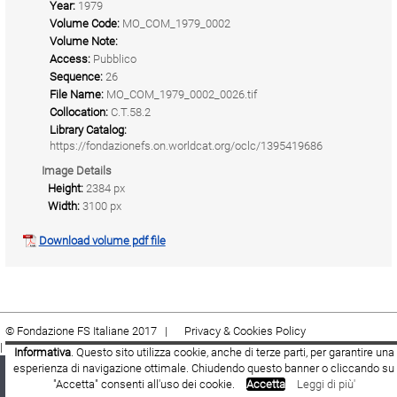
Year:
1979
Volume Code:
MO_COM_1979_0002
Volume Note:
Access:
Pubblico
Sequence:
26
File Name:
MO_COM_1979_0002_0026.tif
Collocation:
C.T.58.2
Library Catalog:
https://fondazionefs.on.worldcat.org/oclc/1395419686
Image Details
Height:
2384 px
Width:
3100 px
Download volume pdf file
© Fondazione FS Italiane 2017 |
Privacy & Cookies Policy
|
Cookie
|
Termini e condizioni
Informativa
. Questo sito utilizza cookie, anche di terze parti, per garantire una
esperienza di navigazione ottimale. Chiudendo questo banner o cliccando su
Fondazione FS Italiane
Youtube
Facebook
"Accetta" consenti all'uso dei cookie.
Accetta
Leggi di più'