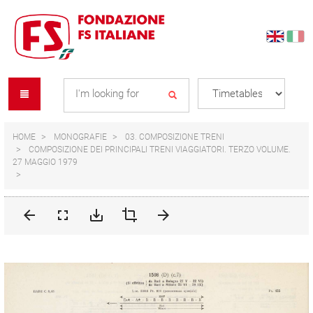
Skip
Skip
to
to
content
navigation
Se
menu
L
HOME
MONOGRAFIE
03. COMPOSIZIONE TRENI
COMPOSIZIONE DEI PRINCIPALI TRENI VIAGGIATORI. TERZO VOLUME.
27 MAGGIO 1979