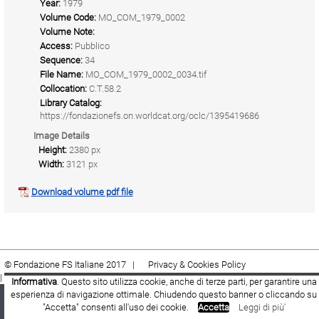
Year:
1979
Volume Code:
MO_COM_1979_0002
Volume Note:
Access:
Pubblico
Sequence:
34
File Name:
MO_COM_1979_0002_0034.tif
Collocation:
C.T.58.2
Library Catalog:
https://fondazionefs.on.worldcat.org/oclc/1395419686
Image Details
Height:
2380 px
Width:
3121 px
Download volume pdf file
© Fondazione FS Italiane 2017 |
Privacy & Cookies Policy
|
Cookie
|
Termini e condizioni
Informativa
. Questo sito utilizza cookie, anche di terze parti, per garantire una
esperienza di navigazione ottimale. Chiudendo questo banner o cliccando su
Fondazione FS Italiane
Youtube
Facebook
"Accetta" consenti all'uso dei cookie.
Accetta
Leggi di più'