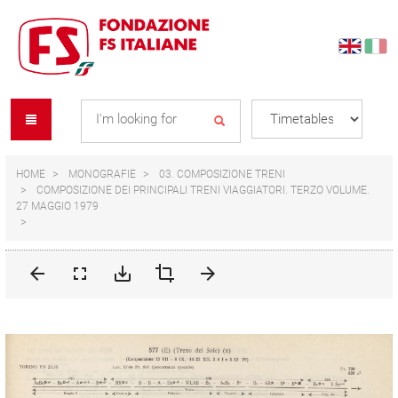
Skip
Skip
to
to
content
navigation
Se
menu
L
HOME
MONOGRAFIE
03. COMPOSIZIONE TRENI
COMPOSIZIONE DEI PRINCIPALI TRENI VIAGGIATORI. TERZO VOLUME.
27 MAGGIO 1979