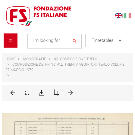
Skip
Skip
to
to
content
navigation
Se
menu
L
HOME
MONOGRAFIE
03. COMPOSIZIONE TRENI
COMPOSIZIONE DEI PRINCIPALI TRENI VIAGGIATORI. TERZO VOLUME.
27 MAGGIO 1979