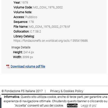
Year:
1979
Volume Code:
MO_COM_1979_0002
Volume Note:
Access:
Pubblico
Sequence:
178
File Name:
MO_COM_1979_0002_0178.tif
Collocation:
C.T.58.2
Library Catalog:
https://fondazionefs.on.worldcat.org/oclc/1395419686
Image Details
Height:
2414 px
Width:
3099 px
Download volume pdf file
© Fondazione FS Italiane 2017 |
Privacy & Cookies Policy
|
Cookie
|
Termini e condizioni
Informativa
. Questo sito utilizza cookie, anche di terze parti, per garantire una
esperienza di navigazione ottimale. Chiudendo questo banner o cliccando su
Fondazione FS Italiane
Youtube
Facebook
"Accetta" consenti all'uso dei cookie.
Accetta
Leggi di più'