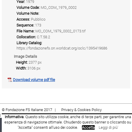
Year:
1979
Volume Code:
MO_COM_1979_0002
Volume Note:
Access:
Pubblico
Sequence:
173
File Name:
MO_COM_1979_0002_0173.tif
Collocation:
C.T.58.2
Library Catalog:
https://fondazionefs.on.worldcat.org/oclc/1395419686
Image Details
Height:
2377 px
Width:
3106 px
Download volume pdf file
© Fondazione FS Italiane 2017 |
Privacy & Cookies Policy
|
Cookie
|
Termini e condizioni
Informativa
. Questo sito utilizza cookie, anche di terze parti, per garantire una
esperienza di navigazione ottimale. Chiudendo questo banner o cliccando su
Fondazione FS Italiane
Youtube
Facebook
"Accetta" consenti all'uso dei cookie.
Accetta
Leggi di più'