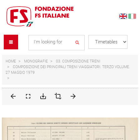
Skip
Skip
to
to
content
navigation
Se
menu
L
HOME
MONOGRAFIE
03. COMPOSIZIONE TRENI
COMPOSIZIONE DEI PRINCIPALI TRENI VIAGGIATORI. TERZO VOLUME.
27 MAGGIO 1979