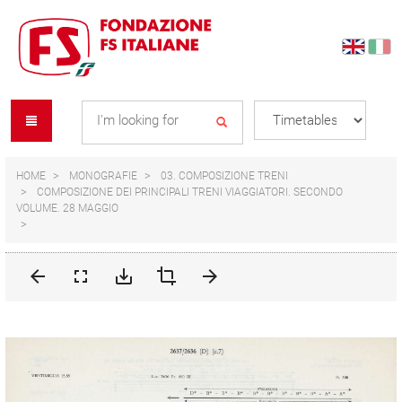
Skip
Skip
to
to
content
navigation
Se
menu
L
HOME
MONOGRAFIE
03. COMPOSIZIONE TRENI
COMPOSIZIONE DEI PRINCIPALI TRENI VIAGGIATORI. SECONDO
VOLUME. 28 MAGGIO