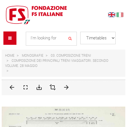
Skip
Skip
to
to
content
navigation
Se
menu
L
HOME
MONOGRAFIE
03. COMPOSIZIONE TRENI
COMPOSIZIONE DEI PRINCIPALI TRENI VIAGGIATORI. SECONDO
VOLUME. 28 MAGGIO