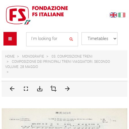
Skip
Skip
to
to
content
navigation
Se
menu
L
HOME
MONOGRAFIE
03. COMPOSIZIONE TRENI
COMPOSIZIONE DEI PRINCIPALI TRENI VIAGGIATORI. SECONDO
VOLUME. 28 MAGGIO