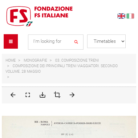
Skip
Skip
to
to
content
navigation
Se
menu
L
HOME
MONOGRAFIE
03. COMPOSIZIONE TRENI
COMPOSIZIONE DEI PRINCIPALI TRENI VIAGGIATORI. SECONDO
VOLUME. 28 MAGGIO