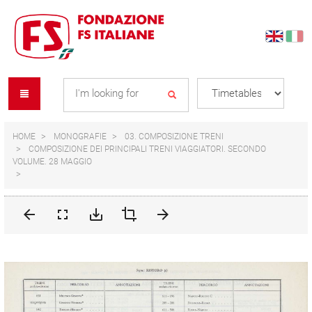
Skip
Skip
to
to
content
navigation
Se
menu
L
HOME
MONOGRAFIE
03. COMPOSIZIONE TRENI
COMPOSIZIONE DEI PRINCIPALI TRENI VIAGGIATORI. SECONDO
VOLUME. 28 MAGGIO