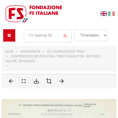
Skip
Skip
to
to
content
navigation
Se
menu
L
HOME
MONOGRAFIE
03. COMPOSIZIONE TRENI
COMPOSIZIONE DEI PRINCIPALI TRENI VIAGGIATORI. SECONDO
VOLUME. 28 MAGGIO