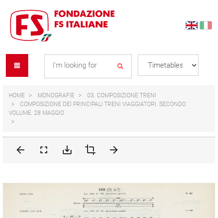
Skip
Skip
to
to
content
navigation
Se
menu
L
HOME
MONOGRAFIE
03. COMPOSIZIONE TRENI
COMPOSIZIONE DEI PRINCIPALI TRENI VIAGGIATORI. SECONDO
VOLUME. 28 MAGGIO