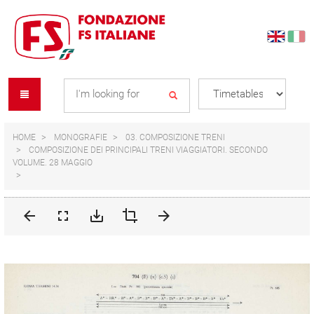
Skip
Skip
to
to
content
navigation
Se
menu
L
HOME
MONOGRAFIE
03. COMPOSIZIONE TRENI
COMPOSIZIONE DEI PRINCIPALI TRENI VIAGGIATORI. SECONDO
VOLUME. 28 MAGGIO