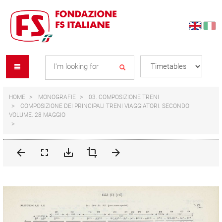
Skip
Skip
to
to
content
navigation
Se
menu
L
HOME
MONOGRAFIE
03. COMPOSIZIONE TRENI
COMPOSIZIONE DEI PRINCIPALI TRENI VIAGGIATORI. SECONDO
VOLUME. 28 MAGGIO