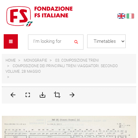
Skip
Skip
to
to
content
navigation
Se
menu
L
HOME
MONOGRAFIE
03. COMPOSIZIONE TRENI
COMPOSIZIONE DEI PRINCIPALI TRENI VIAGGIATORI. SECONDO
VOLUME. 28 MAGGIO