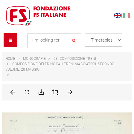
Skip
Skip
to
to
content
navigation
Se
menu
L
HOME
MONOGRAFIE
03. COMPOSIZIONE TRENI
COMPOSIZIONE DEI PRINCIPALI TRENI VIAGGIATORI. SECONDO
VOLUME. 28 MAGGIO