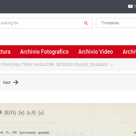
Y
ttura
Archivio Fotografico
Archivio Video
Archi
I PRINCIPALI TRENI VIAGGIATORI. SECONDO VOLUME. 28 MAGGIO
Next