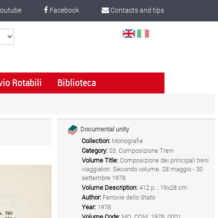
outube
Facebook
Contacts and tips
Select
Language
vio Rotabili
Biblioteca
Documental unity
Collection:
Monografie
Category:
03. Composizione Treni
Volume Title:
Composizione dei principali treni
viaggiatori. Secondo volume. 28 maggio - 30
settembre 1978
Volume Description:
412 p. ; 19x28 cm
Author:
Ferrovie dello Stato
Year:
1978
Volume Code:
MO_COM_1978_0001