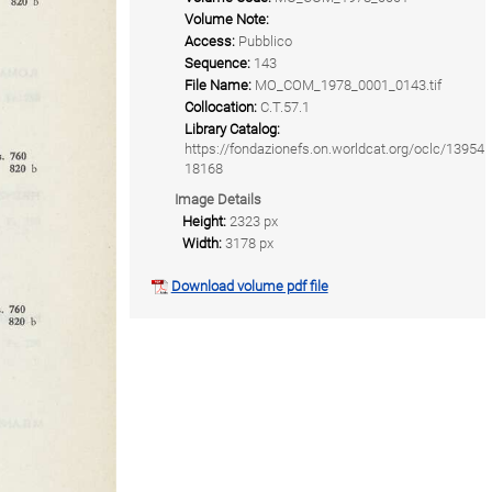
Volume Note:
Access:
Pubblico
Sequence:
143
File Name:
MO_COM_1978_0001_0143.tif
Collocation:
C.T.57.1
Library Catalog:
https://fondazionefs.on.worldcat.org/oclc/13954
18168
Image Details
Height:
2323 px
Width:
3178 px
Download volume pdf file