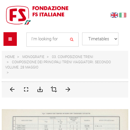
Skip
Skip
to
to
content
navigation
Se
menu
L
HOME
MONOGRAFIE
03. COMPOSIZIONE TRENI
COMPOSIZIONE DEI PRINCIPALI TRENI VIAGGIATORI. SECONDO
VOLUME. 28 MAGGIO