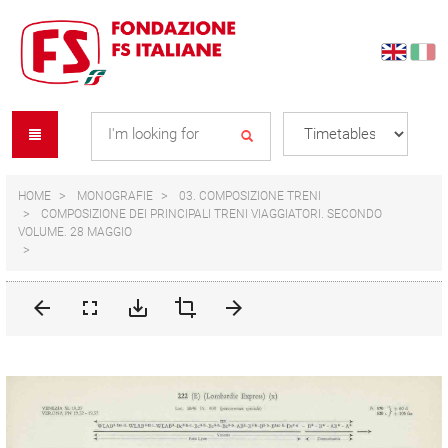
Skip
Skip
to
to
content
navigation
Se
menu
L
HOME
MONOGRAFIE
03. COMPOSIZIONE TRENI
COMPOSIZIONE DEI PRINCIPALI TRENI VIAGGIATORI. SECONDO
VOLUME. 28 MAGGIO