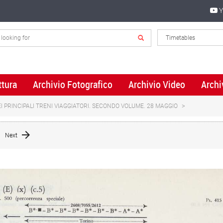
Y
ttura
Archivio Fotografico
Archivio Video
Archi
I PRINCIPALI TRENI VIAGGIATORI. SECONDO VOLUME. 28 MAGGIO
Next