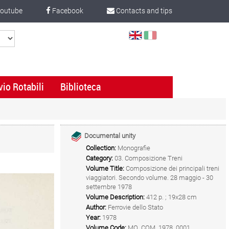
outube
Facebook
Contacts and tips
Select
Language
vio Rotabili
Biblioteca
Documental unity
Collection:
Monografie
Category:
03. Composizione Treni
Volume Title:
Composizione dei principali treni
viaggiatori. Secondo volume. 28 maggio - 30
settembre 1978
Volume Description:
412 p. ; 19x28 cm
Author:
Ferrovie dello Stato
Year:
1978
Volume Code:
MO_COM_1978_0001