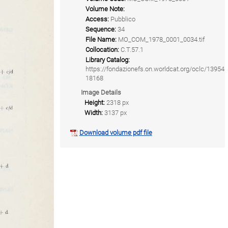
Volume Note:
Access:
Pubblico
Sequence:
34
File Name:
MO_COM_1978_0001_0034.tif
Collocation:
C.T.57.1
Library Catalog:
https://fondazionefs.on.worldcat.org/oclc/13954
18168
Image Details
Height:
2318 px
Width:
3137 px
Download volume pdf file