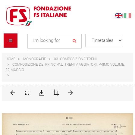
Skip
Skip
to
to
content
navigation
Se
menu
L
HOME
MONOGRAFIE
03. COMPOSIZIONE TRENI
COMPOSIZIONE DEI PRINCIPALI TRENI VIAGGIATORI. PRIMO VOLUME.
22 MAGGIO