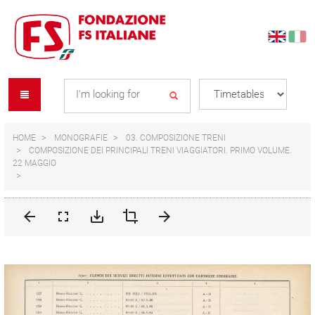
Skip
Skip
to
to
content
navigation
Se
menu
L
HOME
MONOGRAFIE
03. COMPOSIZIONE TRENI
COMPOSIZIONE DEI PRINCIPALI TRENI VIAGGIATORI. PRIMO VOLUME.
22 MAGGIO