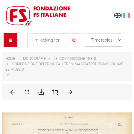
Skip
Skip
to
to
content
navigation
Se
menu
L
HOME
MONOGRAFIE
03. COMPOSIZIONE TRENI
COMPOSIZIONE DEI PRINCIPALI TRENI VIAGGIATORI. PRIMO VOLUME.
22 MAGGIO