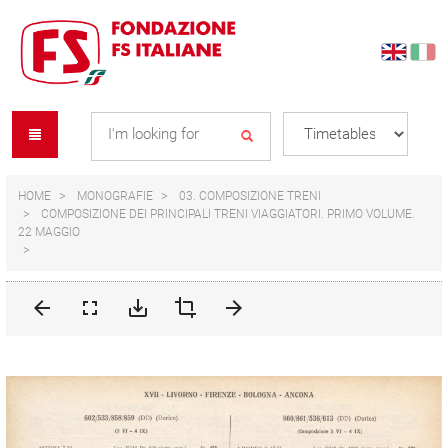
Skip
Skip
to
to
content
navigation
Se
menu
L
HOME
MONOGRAFIE
03. COMPOSIZIONE TRENI
COMPOSIZIONE DEI PRINCIPALI TRENI VIAGGIATORI. PRIMO VOLUME.
22 MAGGIO