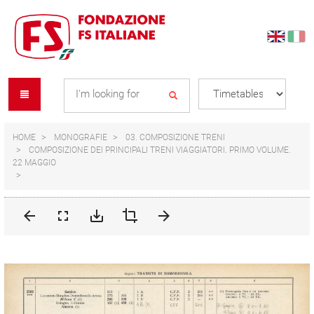
Skip
Skip
to
to
content
navigation
Se
menu
L
HOME
MONOGRAFIE
03. COMPOSIZIONE TRENI
COMPOSIZIONE DEI PRINCIPALI TRENI VIAGGIATORI. PRIMO VOLUME.
22 MAGGIO