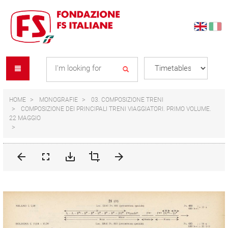
Skip
Skip
to
to
content
navigation
Se
menu
L
HOME
MONOGRAFIE
03. COMPOSIZIONE TRENI
COMPOSIZIONE DEI PRINCIPALI TRENI VIAGGIATORI. PRIMO VOLUME.
22 MAGGIO