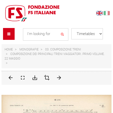
Skip
Skip
to
to
content
navigation
Se
menu
L
HOME
MONOGRAFIE
03. COMPOSIZIONE TRENI
COMPOSIZIONE DEI PRINCIPALI TRENI VIAGGIATORI. PRIMO VOLUME.
22 MAGGIO