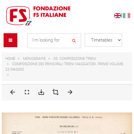
Skip
Skip
to
to
content
navigation
Se
menu
L
HOME
MONOGRAFIE
03. COMPOSIZIONE TRENI
COMPOSIZIONE DEI PRINCIPALI TRENI VIAGGIATORI. PRIMO VOLUME.
22 MAGGIO