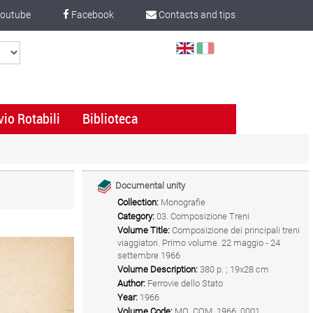
outube
Facebook
Contacts and tips
Select
Language
vio Rotabili
Biblioteca
Documental unity
Collection:
Monografie
Category:
03. Composizione Treni
Volume Title:
Composizione dei principali treni
viaggiatori. Primo volume. 22 maggio - 24
settembre 1966
Volume Description:
380 p. ; 19x28 cm
Author:
Ferrovie dello Stato
Year:
1966
Volume Code:
MO_COM_1966_0001