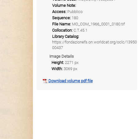
Volume Note:
Access:
Pubblico
Sequence:
180
File Name:
MO_COM_1966_0001_0180.tif
Collocation:
C.T.45.1
Library Catalog:
https://fondazionefs.on.worldcat.org/oclc/13950
00437
Image Details
Height:
2271 px
Width:
3069 px
Download volume pdf file