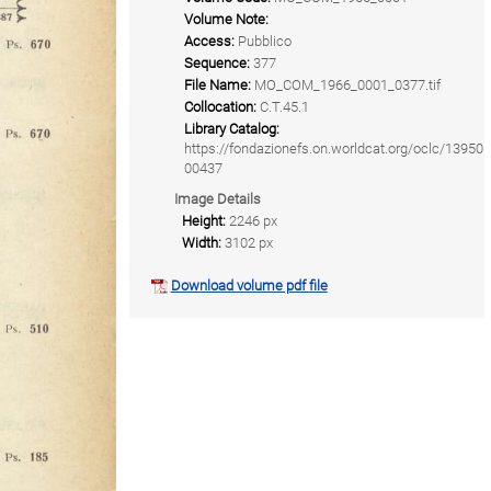
Volume Note:
Access:
Pubblico
Sequence:
377
File Name:
MO_COM_1966_0001_0377.tif
Collocation:
C.T.45.1
Library Catalog:
https://fondazionefs.on.worldcat.org/oclc/13950
00437
Image Details
Height:
2246 px
Width:
3102 px
Download volume pdf file