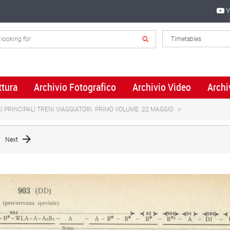
Y
ttura
Archivio Fotografico
Archivio Video
Archi
 PRINCIPALI TRENI VIAGGIATORI. PRIMO VOLUME. 22 MAGGIO
Next