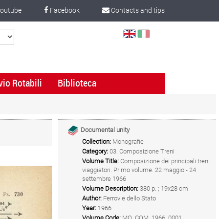
outube
Facebook
Contacts and tips
Select
Language
vio Rotabili
Biblioteca
Documental unity
Collection:
Monografie
Category:
03. Composizione Treni
Volume Title:
Composizione dei principali treni
viaggiatori. Primo volume. 22 maggio - 24
settembre 1966
Volume Description:
380 p. ; 19x28 cm
Author:
Ferrovie dello Stato
Year:
1966
Volume Code:
MO_COM_1966_0001