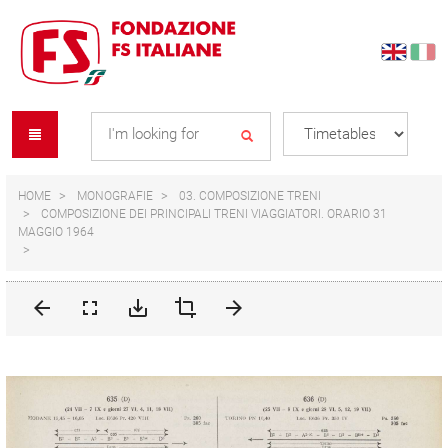
Skip
Skip
to
to
content
navigation
Se
menu
L
HOME
MONOGRAFIE
03. COMPOSIZIONE TRENI
COMPOSIZIONE DEI PRINCIPALI TRENI VIAGGIATORI. ORARIO 31
MAGGIO 1964