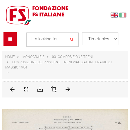
Skip
Skip
to
to
content
navigation
Se
menu
L
HOME
MONOGRAFIE
03. COMPOSIZIONE TRENI
COMPOSIZIONE DEI PRINCIPALI TRENI VIAGGIATORI. ORARIO 31
MAGGIO 1964