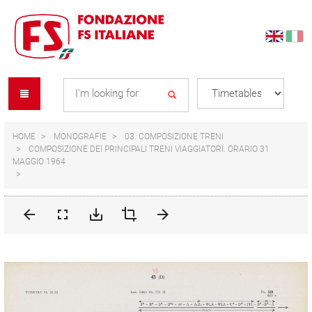
Skip
Skip
to
to
content
navigation
Se
menu
L
HOME
MONOGRAFIE
03. COMPOSIZIONE TRENI
COMPOSIZIONE DEI PRINCIPALI TRENI VIAGGIATORI. ORARIO 31
MAGGIO 1964