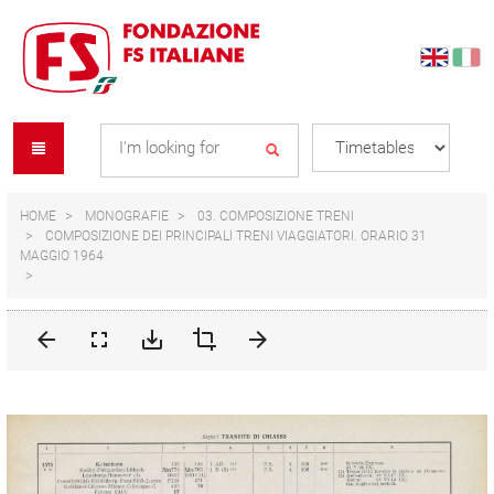
Skip
Skip
to
to
content
navigation
Se
menu
L
HOME
MONOGRAFIE
03. COMPOSIZIONE TRENI
COMPOSIZIONE DEI PRINCIPALI TRENI VIAGGIATORI. ORARIO 31
MAGGIO 1964