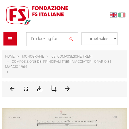
Skip
Skip
to
to
content
navigation
Se
menu
L
HOME
MONOGRAFIE
03. COMPOSIZIONE TRENI
COMPOSIZIONE DEI PRINCIPALI TRENI VIAGGIATORI. ORARIO 31
MAGGIO 1964