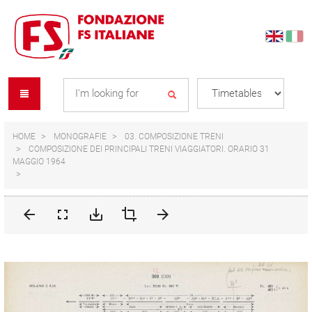
Skip
Skip
to
to
content
navigation
Se
menu
L
HOME
MONOGRAFIE
03. COMPOSIZIONE TRENI
COMPOSIZIONE DEI PRINCIPALI TRENI VIAGGIATORI. ORARIO 31
MAGGIO 1964