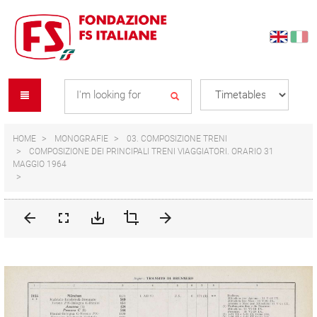
Skip
Skip
to
to
content
navigation
Se
menu
L
HOME
MONOGRAFIE
03. COMPOSIZIONE TRENI
COMPOSIZIONE DEI PRINCIPALI TRENI VIAGGIATORI. ORARIO 31
MAGGIO 1964