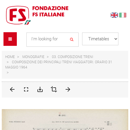
Skip
Skip
to
to
content
navigation
Se
menu
L
HOME
MONOGRAFIE
03. COMPOSIZIONE TRENI
COMPOSIZIONE DEI PRINCIPALI TRENI VIAGGIATORI. ORARIO 31
MAGGIO 1964